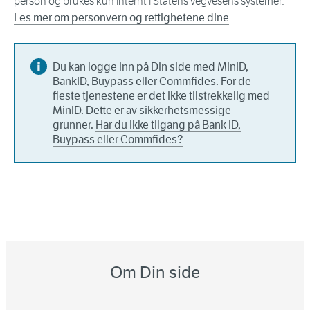
person og brukes kun internt i Statens vegvesens systemer.
Les mer om personvern og rettighetene dine
.
Du kan logge inn på Din side med MinID,
BankID, Buypass eller Commfides. For de
fleste tjenestene er det ikke tilstrekkelig med
MinID. Dette er av sikkerhetsmessige
grunner.
Har du ikke tilgang på Bank ID,
Buypass eller Commfides?
Om Din side