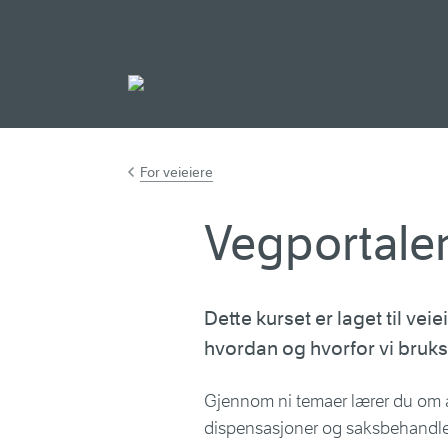
Gå til hovedinnh
For veieiere
Vegportale
Dette kurset er laget til ve
hvordan og hvorfor vi bruksk
Gjennom ni temaer lærer du om alt
dispensasjoner og saksbehandlers 