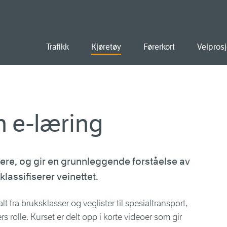
old
Trafikk
Kjøretøy
Førerkort
Veiprosj
n e-læring
ieiere, og gir en grunnleggende forståelse av
lassifiserer veinettet.
 fra bruksklasser og veglister til spesialtransport,
rolle. Kurset er delt opp i korte videoer som gir