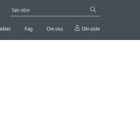
Søk etter
ekter
Fag
Om oss
Din side