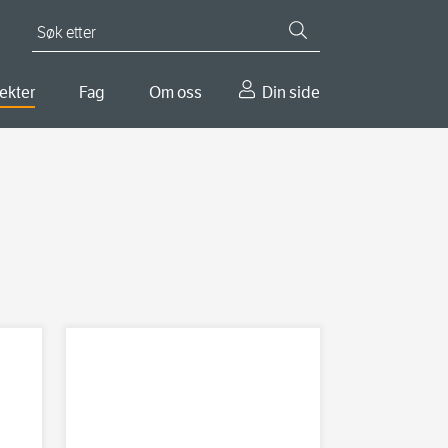
Søk etter
ekter
Fag
Om oss
Din side