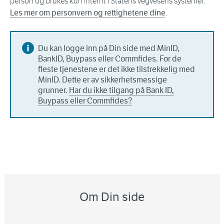
person og brukes kun internt i Statens vegvesens systemer.
Les mer om personvern og rettighetene dine
.
Du kan logge inn på Din side med MinID,
BankID, Buypass eller Commfides. For de
fleste tjenestene er det ikke tilstrekkelig med
MinID. Dette er av sikkerhetsmessige
grunner.
Har du ikke tilgang på Bank ID,
Buypass eller Commfides?
Om Din side