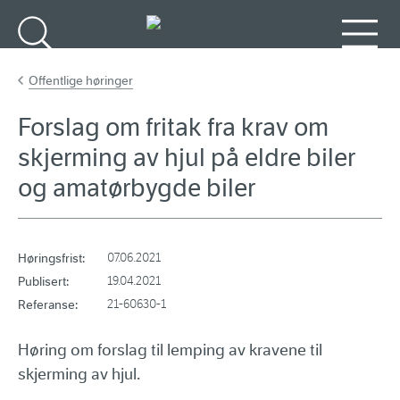
Gå til hovedinnhold
Søk
Meny
Offentlige høringer
Forslag om fritak fra krav om
skjerming av hjul på eldre biler
og amatørbygde biler
Høringsfrist:
07.06.2021
Publisert:
19.04.2021
Referanse:
21-60630-1
Høring om forslag til lemping av kravene til
skjerming av hjul.