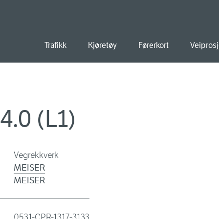
old
Trafikk
Kjøretøy
Førerkort
Veiprosj
4.0 (L1)
Vegrekkverk
MEISER
MEISER
0531-CPR-1317-3133