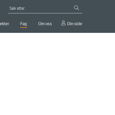
Søk etter
ekter
Fag
Om oss
Din side