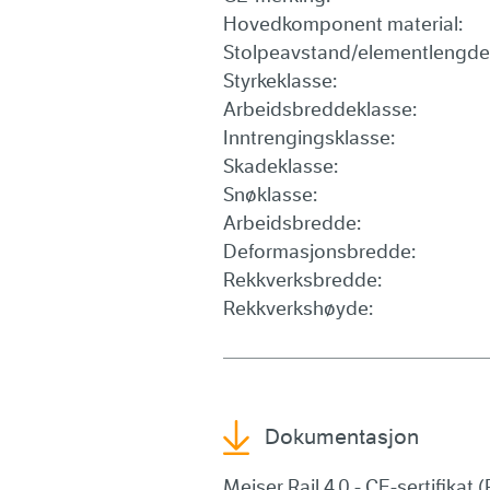
Hovedkomponent material:
Stolpeavstand/elementlengde
Styrkeklasse:
Arbeidsbreddeklasse:
Inntrengingsklasse:
Skadeklasse:
Snøklasse:
Arbeidsbredde:
Deformasjonsbredde:
Rekkverksbredde:
Rekkverkshøyde:
Dokumentasjon
Meiser Rail 4.0 - CE-sertifikat 