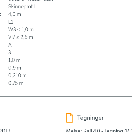
Skinneprofil
:
4,0 m
L1
W3 ≤ 1,0 m
VI7 ≤ 2,5 m
A
3
1,0 m
0,9 m
0,210 m
0,75 m
Tegninger
(PDF)
Meiser Rail 4.0 - Tegning (P