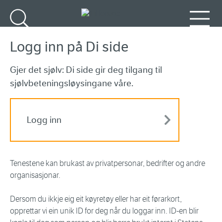
Gå til hovudinnhald
Søk
Meny
Logg inn på Di side
Gjer det sjølv: Di side gir deg tilgang til
sjølvbeteningsløysingane våre.
Logg inn
Tenestene kan brukast av privatpersonar, bedrifter og andre
organisasjonar.
Dersom du ikkje eig eit køyretøy eller har eit førarkort,
opprettar vi ein unik ID for deg når du loggar inn. ID-en blir