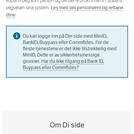
kopla til deg som person og blir berre brukt internt i Statens
vegvesen sine system.
Les meir om personvern og rettane
dine
.
Du kan logge inn på Din side med MinID,
BankID, Buypass eller Commfides. For de
fleste tjenestene er det ikke tilstrekkelig med
MinID. Dette er av sikkerhetsmessige
grunner.
Har du ikke tilgang på Bank ID,
Buypass eller Commfides?
Om Di side