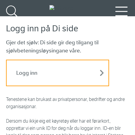
Gå til hovudinnhald
Søk
Meny
Logg inn på Di side
Gjer det sjølv: Di side gir deg tilgang til
sjølvbeteningsløysingane våre.
Logg inn
Tenestene kan brukast av privatpersonar, bedrifter og andre
organisasjonar.
Dersom du ikkje eig eit køyretøy eller har eit førarkort,
opprettar vi ein unik ID for deg når du loggar inn. ID-en blir