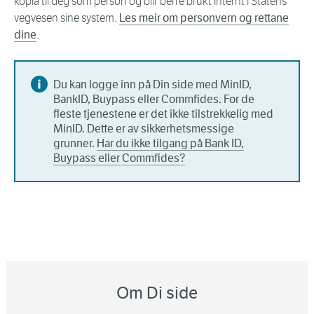
kopla til deg som person og blir berre brukt internt i Statens
vegvesen sine system.
Les meir om personvern og rettane
dine
.
Du kan logge inn på Din side med MinID,
BankID, Buypass eller Commfides. For de
fleste tjenestene er det ikke tilstrekkelig med
MinID. Dette er av sikkerhetsmessige
grunner.
Har du ikke tilgang på Bank ID,
Buypass eller Commfides?
Om Di side