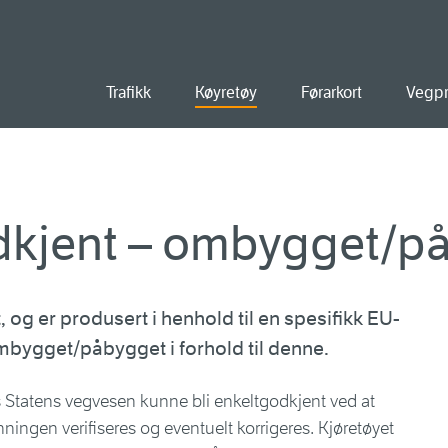
old
Trafikk
Køyretøy
Førarkort
Vegpr
kjent – ombygget/p
t, og er produsert i henhold til en spesifikk EU-
bygget/påbygget i forhold til denne.
os Statens vegvesen kunne bli enkeltgodkjent ved at
ningen verifiseres og eventuelt korrigeres. Kjøretøyet