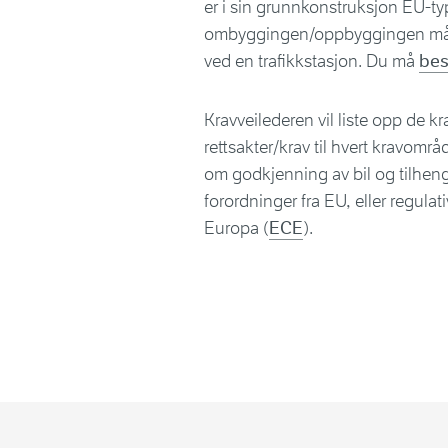
er i sin grunnkonstruksjon EU-t
ombyggingen/oppbyggingen må do
ved en trafikkstasjon. Du må
bes
Kravveilederen vil liste opp de k
rettsakter/krav til hvert kravområ
om godkjenning av bil og tilhenger
forordninger fra EU, eller regul
Europa (
ECE
).