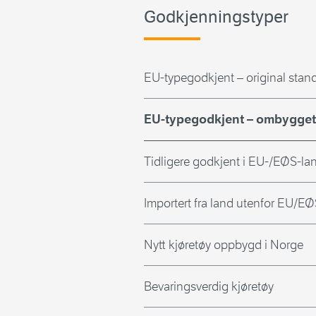
Godkjenningstyper
EU-typegodkjent – original stan
EU-typegodkjent – ombygge
Tidligere godkjent i EU-/EØS-la
Importert fra land utenfor EU/E
Nytt kjøretøy oppbygd i Norge
Bevaringsverdig kjøretøy