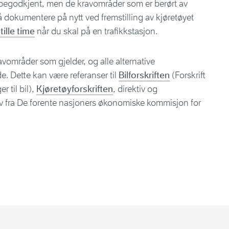
ypegodkjent, men de kravområder som er berørt av
kumentere på nytt ved fremstilling av kjøretøyet
tille time
når du skal på en trafikkstasjon.
ravområder som gjelder, og alle alternative
de. Dette kan være referanser til
Bilforskriften
(Forskrift
 til bil),
Kjøretøyforskriften
, direktiv og
ativ fra De forente nasjoners økonomiske kommisjon for