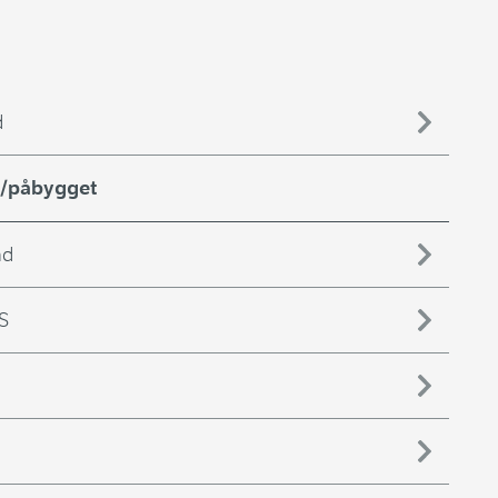
d
t/påbygget
nd
ØS