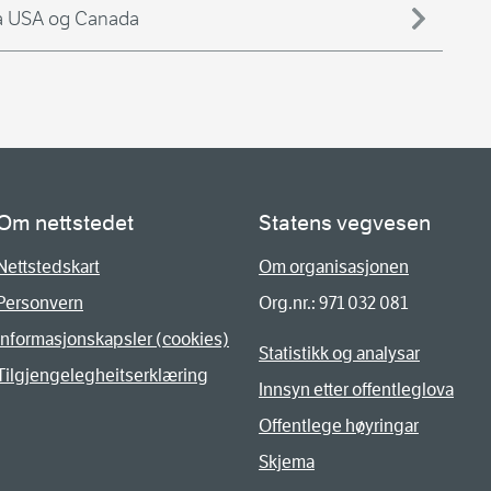
 fra USA og Canada
Om nettstedet
Statens vegvesen
Nettstedskart
Om organisasjonen
Personvern
Org.nr.: 971 032 081
Informasjonskapsler (cookies)
Statistikk og analysar
Tilgjengelegheitserklæring
Innsyn etter offentleglova
Offentlege høyringar
Skjema