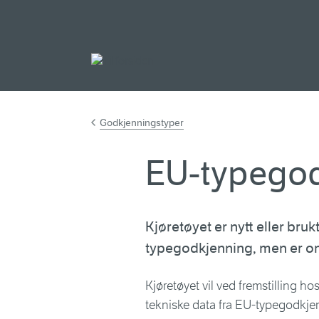
Gå til hovedinnh
Godkjenningstyper
EU-typegod
Kjøretøyet er nytt eller bruk
typegodkjenning, men er om
Kjøretøyet vil ved fremstilling h
tekniske data fra EU-typegodkjen