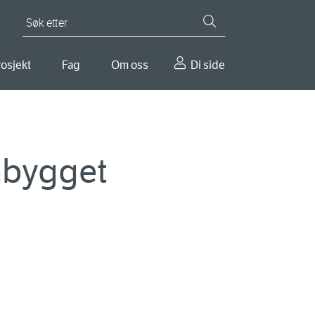
Søk etter
osjekt
Fag
Om oss
Di side
åbygget