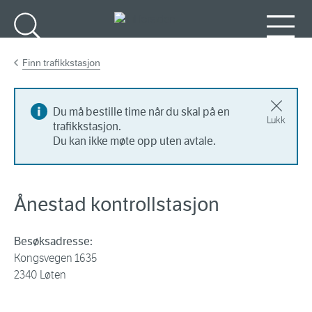
Gå til hovedinnhold
Søk
Meny
Finn trafikkstasjon
Du må bestille time når du skal på en
Lukk
trafikkstasjon.
Du kan ikke møte opp uten avtale.
Ånestad kontrollstasjon
Besøksadresse:
Kongsvegen 1635
2340 Løten