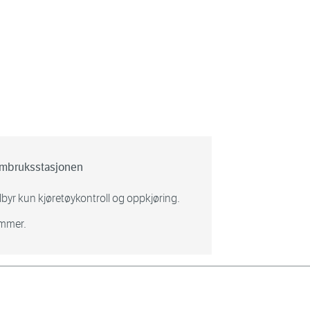
 sambruksstasjonen
byr kun kjøretøykontroll og oppkjøring.
ommer.