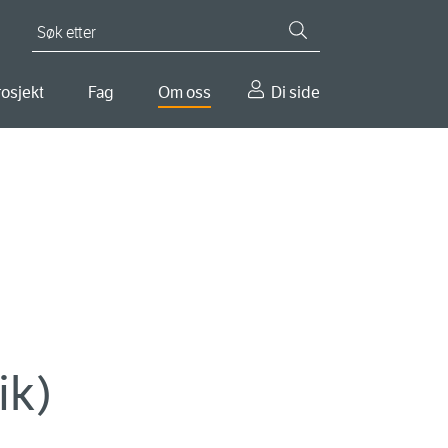
Søk etter
osjekt
Fag
Om oss
Di side
ik)