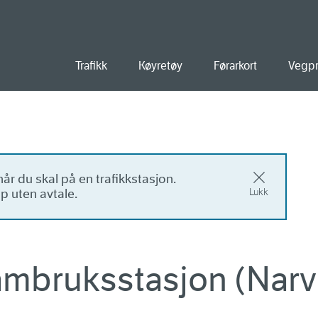
old
Trafikk
Køyretøy
Førarkort
Vegpr
når du skal på en trafikkstasjon.
p uten avtale.
Lukk
ambruksstasjon (Narv