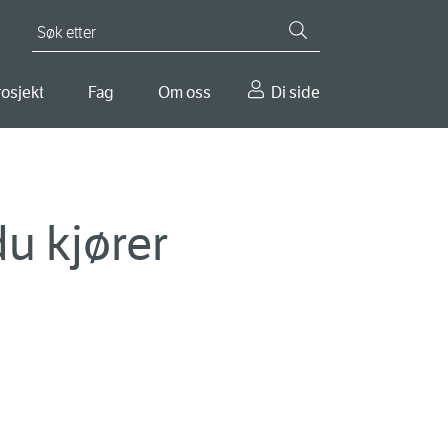
Søk etter
osjekt
Fag
Om oss
Di side
u kjører