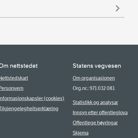
Om nettstedet
Statens vegvesen
Nettstedskart
Om organisasjonen
Personvern
Org.nr.: 971 032 081
Informasjonskapsler (cookies)
Statistikk og analysar
Tilgjengelegheitserklæring
Innsyn etter offentleglova
Offentlege høyringar
Skjema