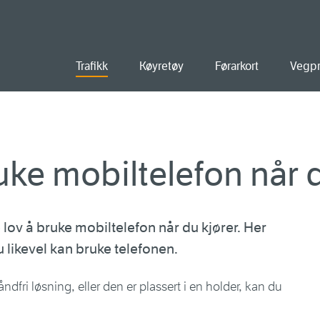
old
Trafikk
Køyretøy
Førarkort
Vegpr
ke mobiltelefon når d
 lov å bruke mobiltelefon når du kjører. Her
 likevel kan bruke telefonen.
dfri løsning, eller den er plassert i en holder, kan du