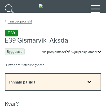
Gå til hovudinnhald
Søk
Meny
Finn vegprosjekt
E 39
E39 Gismarvik–Aksdal
Byggefase
Vis prosjektfaser
Skjul prosjektfaser
Illustrasjon: Statens vegvesen
Innhald på sida
Kvar?