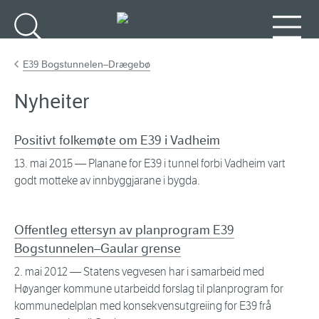
Gå til hovudinnhald
Søk
Meny
E39 Bogstunnelen–Drægebø
Nyheiter
Positivt folkemøte om E39 i Vadheim
13. mai 2015
— Planane for E39 i tunnel forbi Vadheim vart
godt motteke av innbyggjarane i bygda.
Offentleg ettersyn av planprogram E39
Bogstunnelen–Gaular grense
2. mai 2012
— Statens vegvesen har i samarbeid med
Høyanger kommune utarbeidd forslag til planprogram for
kommunedelplan med konsekvensutgreiing for E39 frå