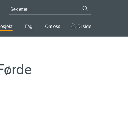
Søk etter
osjekt
Fag
Om oss
Di side
Førde