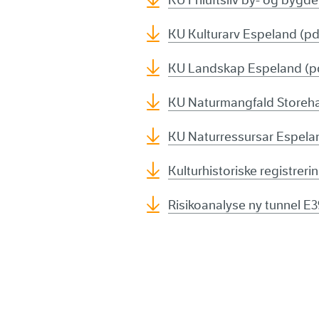
KU Friluftsliv by- og bygd
KU Kulturarv Espeland (pd
KU Landskap Espeland (p
KU Naturmangfald Storeha
KU Naturressursar Espela
Kulturhistoriske registrer
Risikoanalyse ny tunnel E