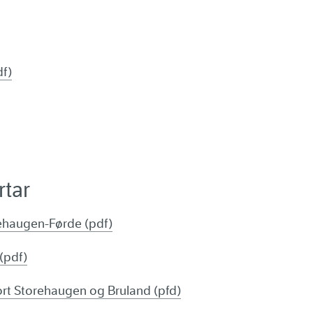
f)
rtar
ehaugen-Førde (pdf)
 (pdf)
rt Storehaugen og Bruland (pfd)