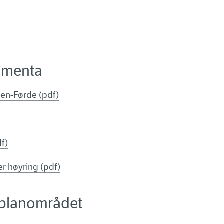
umenta
en-Førde (pdf)
f)
r høyring (pdf)
r planområdet