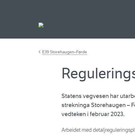
Gå til hovudinnh
E39 Storehaugen–Førde
Regulering
Statens vegvesen har utarbe
strekninga Storehaugen – F
vedteken i februar 2023.
Arbeidet med detaljreguleringsp