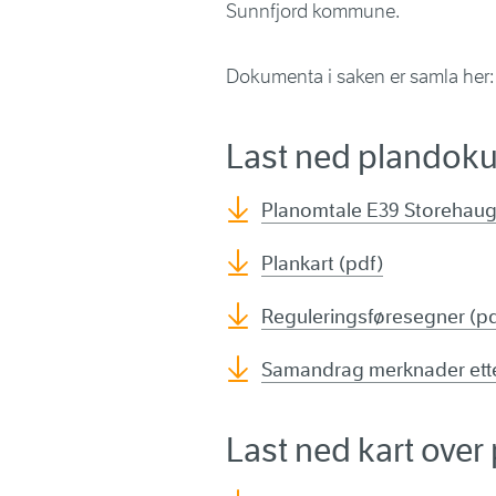
Sunnfjord kommune.
Dokumenta i saken er samla her:
Last ned plandok
Planomtale E39 Storehaug
Plankart (pdf)
Reguleringsføresegner (pd
Samandrag merknader ette
Last ned kart ove