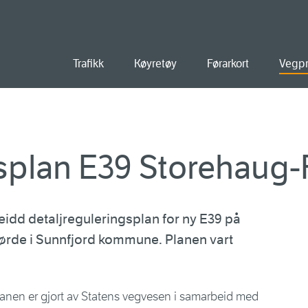
ald
Trafikk
Køyretøy
Førarkort
Vegpr
splan E39 Storehaug-
idd detaljreguleringsplan for ny E39 på
ørde i Sunnfjord kommune. Planen vart
lanen er gjort av Statens vegvesen i samarbeid med