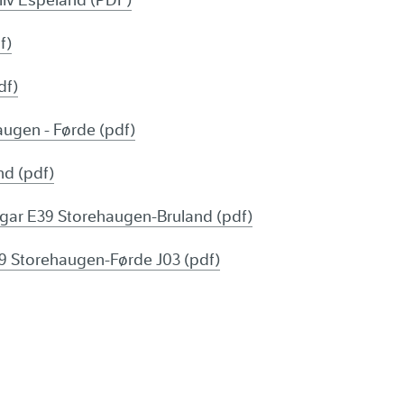
eliv Espeland (PDF)
f)
df)
ugen - Førde (pdf)
nd (pdf)
ingar E39 Storehaugen-Bruland (pdf)
39 Storehaugen-Førde J03 (pdf)