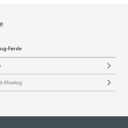
e
aug-Førde
n
nd–Moskog