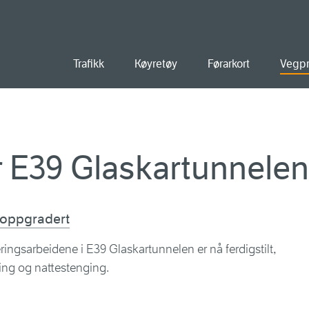
ald
Trafikk
Køyretøy
Førarkort
Vegpr
r E39 Glaskartunnelen
 oppgradert
gsarbeidene i E39 Glaskartunnelen er nå ferdigstilt,
ing og nattestenging.