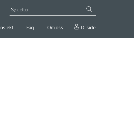
Søk etter
osjekt
Fag
Om oss
Di side