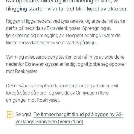
Når oppstartsmøter og koordinering er klart, vil
tilrigging starte – vi antar det blir i løpet av oktober.
Riggen vil ligge nederst ved Lysakerelva, og arbeider vil starte
derfra på nedsida av Ekraveienkrysset. Sprengning av
fjellskjæring og omlegging av høyspentledning vil være de
første «hovedarbeidene» som startes på før jul.
Vann- og avløpsarbeidene starter først når mye av arbeidene
nedenfor Ekraveienkrysset er ferdig, og vil jobbe seg oppover
mot Røakrysset.
Det er såpass komplisert faseomlegging, og arbeidene vil
foregå både på nord- og sørside av Grinivegen i flere
omganger mot Røakrysset.
Se også:
Tre firmaer har gitt tilbud på å bygge ny GS-
vei langs Griniveien (Veier24.no)