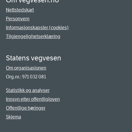
Om vegvesen.no
Nettstedskart
Personvern
Informasjonskapsler (cookies)
Tilgjengelighetserklæring
Statens vegvesen
Om organisasjonen
Org.nr.: 971 032 081
Statistikk og analyser
Innsyn etter offentligloven
Offentlige høringer
Skjema