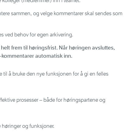
e kolleger (medlemmer) inn i teamet.
re sammen, og velge kommentarer skal sendes som
 ved behov for egen arkivering.
lt frem til høringsfrist. Når høringen avsluttes,
m-kommentarer automatisk inn.
 til å bruke den nye funksjonen for å gi en felles
ffektive prosesser – både for høringspartene og