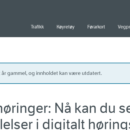
old
Trafikk
Køyretøy
Førarkort
Vegpr
tt år gammel, og innholdet kan være utdatert.
ringer: Nå kan du se
lelser i digitalt høri