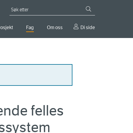
Søk etter
osjekt
Fag
Om oss
Di side
nde felles
ngssystem