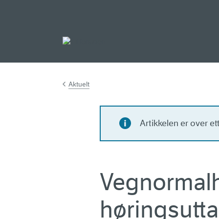
Gå til hovedinnh
Aktuelt
Artikkelen er over e
Vegnormalhø
høringsutta