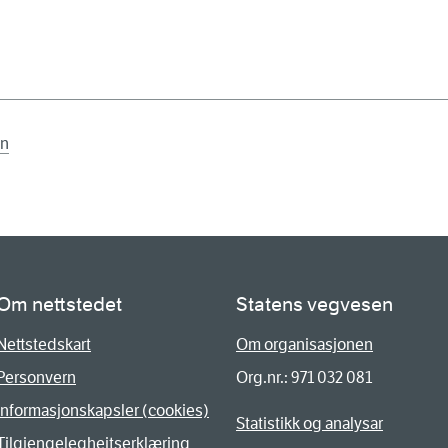
en
Om nettstedet
Statens vegvesen
Nettstedskart
Om organisasjonen
Personvern
Org.nr.: 971 032 081
Informasjonskapsler (cookies)
Statistikk og analysar
Tilgjengelegheitserklæring