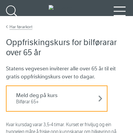
Gå til hovudinnhald
Søk
Meny
Har førarkort
Oppfriskingskurs for bilførarar
over 65 år
Statens vegvesen inviterer alle over 65 år til eit
gratis oppfriskingskurs over to dagar.
Meld deg på kurs
Bilførar 65+
Kvar kursdag varar 3,5-4 timar. Kurset er friviljug og ein
hyggeleg måte å friske opp kunnskapar om bilkøyring på.