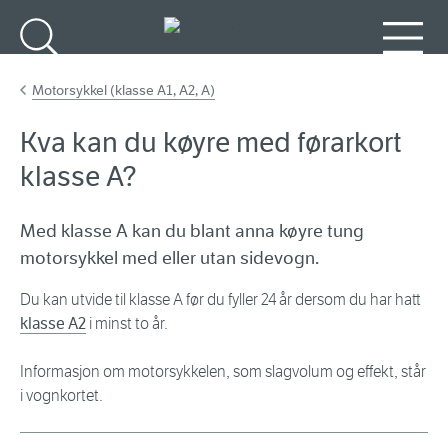
Gå til hovudinnhald
Søk
Meny
Motorsykkel (klasse A1, A2, A)
Kva kan du køyre med førarkort
klasse A?
Med klasse A kan du blant anna køyre tung
motorsykkel med eller utan sidevogn.
Du kan utvide til klasse A før du fyller 24 år dersom du har hatt
klasse A2
i minst to år.
Informasjon om motorsykkelen, som slagvolum og effekt, står
i vognkortet.