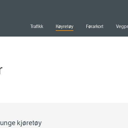
ald
Trafikk
Køyretøy
Førarkort
Vegpr
r
tunge kjøretøy