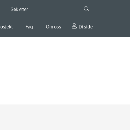
Søk etter
osjekt
Fag
Om oss
Di side