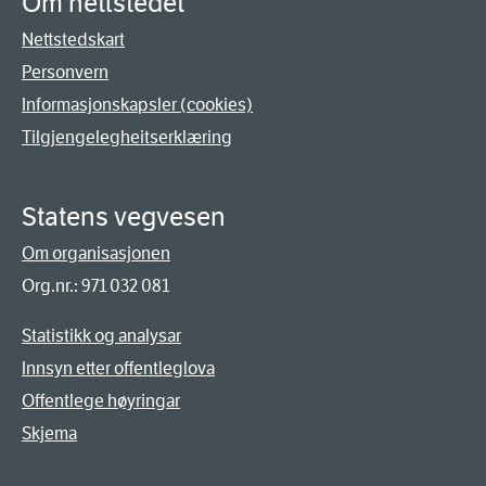
Om nettstedet
Nettstedskart
Personvern
Informasjonskapsler (cookies)
Tilgjengelegheitserklæring
Statens vegvesen
Om organisasjonen
Org.nr.: 971 032 081
Statistikk og analysar
Innsyn etter offentleglova
Offentlege høyringar
Skjema