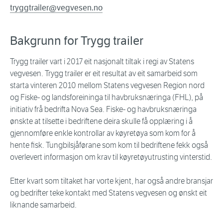
tryggtrailer@vegvesen.no
Bakgrunn for Trygg trailer
Trygg trailer vart i 2017 eit nasjonalt tiltak i regi av Statens
vegvesen. Trygg trailer er eit resultat av eit samarbeid som
starta vinteren 2010 mellom Statens vegvesen Region nord
og Fiske- og landsforeininga til havbruksnæringa (FHL), på
initiativ frå bedrifta Nova Sea. Fiske- og havbruksnæringa
ønskte at tilsette i bedriftene deira skulle få opplæring i å
gjennomføre enkle kontrollar av køyretøya som kom for å
hente fisk. Tungbilsjåførane som kom til bedriftene fekk også
overlevert informasjon om krav til køyretøyutrusting vinterstid.
Etter kvart som tiltaket har vorte kjent, har også andre bransjar
og bedrifter teke kontakt med Statens vegvesen og ønskt eit
liknande samarbeid.