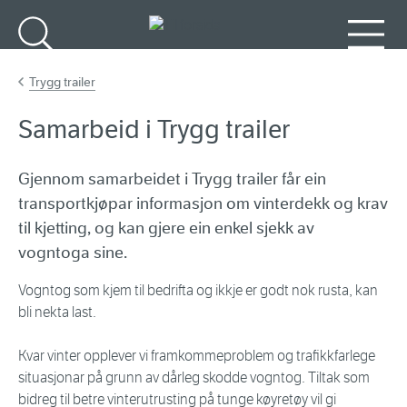
Gå til hovudinnhald
Søk
Meny
Trygg trailer
Samarbeid i Trygg trailer
Gjennom samarbeidet i Trygg trailer får ein
transportkjøpar informasjon om vinterdekk og krav
til kjetting, og kan gjere ein enkel sjekk av
vogntoga sine.
Vogntog som kjem til bedrifta og ikkje er godt nok rusta, kan
bli nekta last.
Kvar vinter opplever vi framkommeproblem og trafikkfarlege
situasjonar på grunn av dårleg skodde vogntog. Tiltak som
bidreg til betre vinterutrusting på tunge køyretøy vil gi