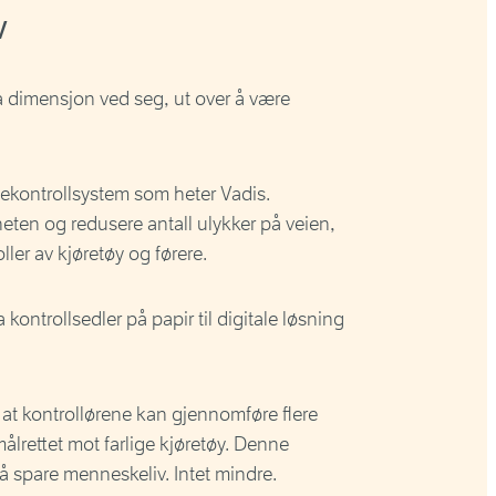
v
ra dimensjon ved seg, ut over å være
 utekontrollsystem som heter Vadis.
rheten og redusere antall ulykker på veien,
ler av kjøretøy og førere.
 kontrollsedler på papir til digitale løsning
k at kontrollørene kan gjennomføre flere
ålrettet mot farlige kjøretøy. Denne
 å spare menneskeliv. Intet mindre.