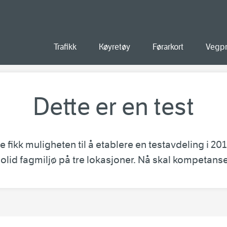
old
Trafikk
Køyretøy
Førarkort
Vegpr
Dette er en test
 fikk muligheten til å etablere en testavdeling i 20
 solid fagmiljø på tre lokasjoner. Nå skal kompetans