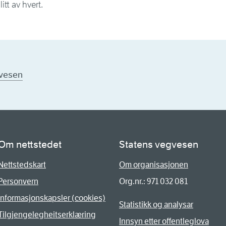
tt av hvert.
gvesen
Om nettstedet
Statens vegvesen
Nettstedskart
Om organisasjonen
Personvern
Org.nr.: 971 032 081
Informasjonskapsler (cookies)
Statistikk og analysar
Tilgjengelegheitserklæring
Innsyn etter offentleglova