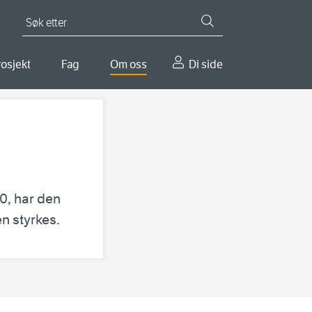
Søk etter
osjekt
Fag
Om oss
Di side
10, har den
en styrkes.