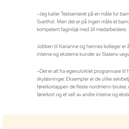
–Jeg kaller Testsenteret på en måte for barn
Svarthol. Men det er på ingen måte et barn; v
kompetent fagmiljø med 14 medarbeidere.
Jobben til Karianne og hennes kolleger er å t
interne og eksterne kunder av Statens veg
–Det er alt fra egenutviklet programvare til
skyløsninger. Eksempler er de ulike selvbe
førerkortappen de fleste nordmenn bruker, o
førerkort og et vell av andre interne og ekst