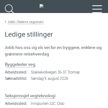
Gå til hovedinnhold
Søk
Meny
Jobb i Statens vegvesen
Ledige stillinger
Jobb hos oss og vis vei for en tryggere, enklere og
grønnere reisehverdag
Byggeleder veg
Arbeidssted:
Stakkevollvegen 35-37, Tromsø
Søknadsfrist:
Søndag 9. august 2026
Seksjonssjef vegteknologi
Arbeidssted:
Innspurten 11C, Oslo