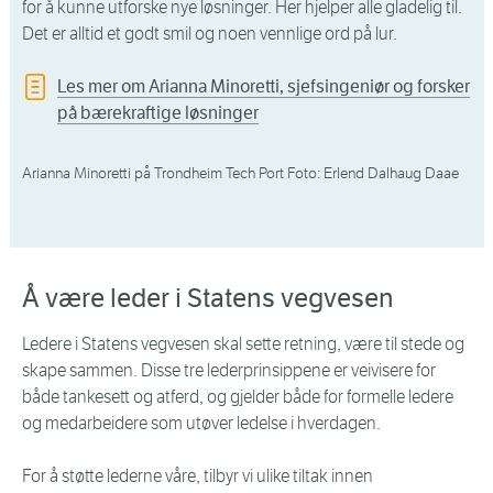
for å kunne utforske nye løsninger. Her hjelper alle gladelig til.
Det er alltid et godt smil og noen vennlige ord på lur.
Les mer om Arianna Minoretti, sjefsingeniør og forsker
på bærekraftige løsninger
Arianna Minoretti på Trondheim Tech Port Foto: Erlend Dalhaug Daae
Å være leder i Statens vegvesen
Ledere i Statens vegvesen skal sette retning, være til stede og
skape sammen. Disse tre lederprinsippene er veivisere for
både tankesett og atferd, og gjelder både for formelle ledere
og medarbeidere som utøver ledelse i hverdagen.
For å støtte lederne våre, tilbyr vi ulike tiltak innen