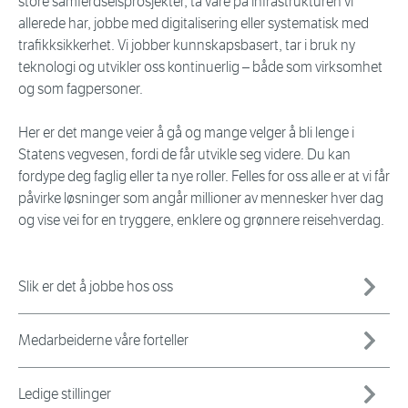
store samferdselsprosjekter, ta vare på infrastrukturen vi
allerede har, jobbe med digitalisering eller systematisk med
trafikksikkerhet. Vi jobber kunnskapsbasert, tar i bruk ny
teknologi og utvikler oss kontinuerlig – både som virksomhet
og som fagpersoner.
Her er det mange veier å gå og mange velger å bli lenge i
Statens vegvesen, fordi de får utvikle seg videre. Du kan
fordype deg faglig eller ta nye roller. Felles for oss alle er at vi får
påvirke løsninger som angår millioner av mennesker hver dag
og vise vei for en tryggere, enklere og grønnere reisehverdag.
Slik er det å jobbe hos oss
Medarbeiderne våre forteller
Ledige stillinger