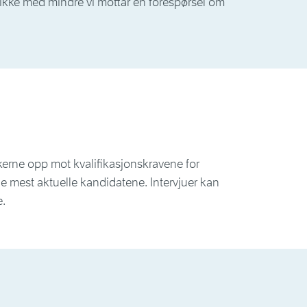
es ikke med mindre vi mottar en forespørsel om
økerne opp mot kvalifikasjonskravene for
e mest aktuelle kandidatene. Intervjuer kan
e.