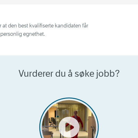
r at den best kvalifiserte kandidaten får
g personlig egnethet.
Vurderer du å søke jobb?
Preview bubble for Stor