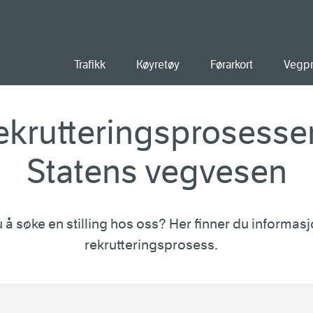
old
Trafikk
Køyretøy
Førarkort
Vegpr
ekrutteringsprosessen
Statens vegvesen
 å søke en stilling hos oss? Her finner du informas
rekrutteringsprosess.