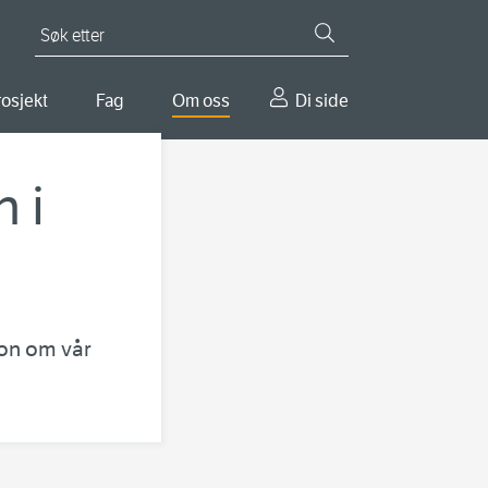
Søk etter
osjekt
Fag
Om oss
Di side
 i
jon om vår