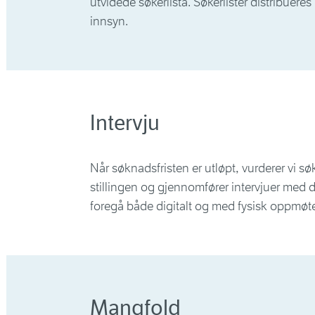
utvidede søkerlista. Søkerlister distribuer
innsyn.
Intervju
Når søknadsfristen er utløpt, vurderer vi s
stillingen og gjennomfører intervjuer med d
foregå både digitalt og med fysisk oppmøt
Mangfold