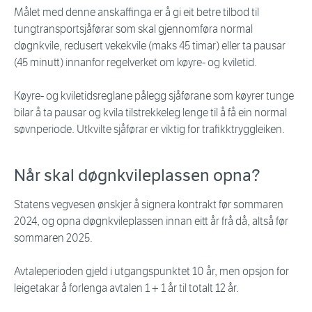
Målet med denne anskaffinga er å gi eit betre tilbod til
tungtransportsjåførar som skal gjennomføra normal
døgnkvile, redusert vekekvile (maks 45 timar) eller ta pausar
(45 minutt) innanfor regelverket om køyre- og kviletid.
Køyre- og kviletidsreglane pålegg sjåførane som køyrer tunge
bilar å ta pausar og kvila tilstrekkeleg lenge til å få ein normal
søvnperiode. Utkvilte sjåførar er viktig for trafikktryggleiken.
Når skal døgnkvileplassen opna?
Statens vegvesen ønskjer å signera kontrakt før sommaren
2024, og opna døgnkvileplassen innan eitt år frå då, altså før
sommaren 2025.
Avtaleperioden gjeld i utgangspunktet 10 år, men opsjon for
leigetakar å forlenga avtalen 1 + 1 år til totalt 12 år.