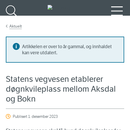
Gå til hovudinnhald
Søk
Meny
Aktuelt
Artikkelen er over to år gammal, og innhaldet
kan vere utdatert.
Statens vegvesen etablerer
døgnkvileplass mellom Aksdal
og Bokn
Publisert
1. desember 2023