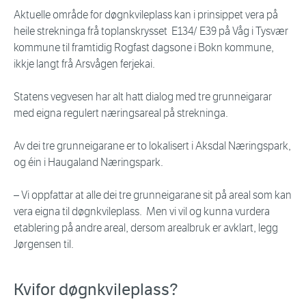
Aktuelle område for døgnkvileplass kan i prinsippet vera på
heile strekninga frå toplanskrysset E134/ E39 på Våg i Tysvær
kommune til framtidig Rogfast dagsone i Bokn kommune,
ikkje langt frå Arsvågen ferjekai.
Statens vegvesen har alt hatt dialog med tre grunneigarar
med eigna regulert næringsareal på strekninga.
Av dei tre grunneigarane er to lokalisert i Aksdal Næringspark,
og éin i Haugaland Næringspark.
– Vi oppfattar at alle dei tre grunneigarane sit på areal som kan
vera eigna til døgnkvileplass. Men vi vil og kunna vurdera
etablering på andre areal, dersom arealbruk er avklart, legg
Jørgensen til.
Kvifor døgnkvileplass?