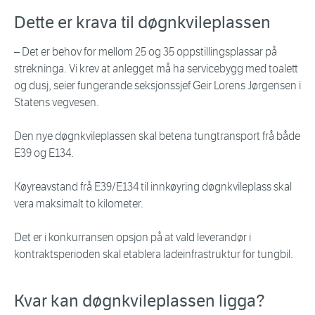
Dette er krava til døgnkvileplassen
– Det er behov for mellom 25 og 35 oppstillingsplassar på
strekninga. Vi krev at anlegget må ha servicebygg med toalett
og dusj, seier fungerande seksjonssjef Geir Lorens Jørgensen i
Statens vegvesen.
Den nye døgnkvileplassen skal betena tungtransport frå både
E39 og E134.
Køyreavstand frå E39/E134 til innkøyring døgnkvileplass skal
vera maksimalt to kilometer.
Det er i konkurransen opsjon på at vald leverandør i
kontraktsperioden skal etablera ladeinfrastruktur for tungbil.
Kvar kan døgnkvileplassen ligga?