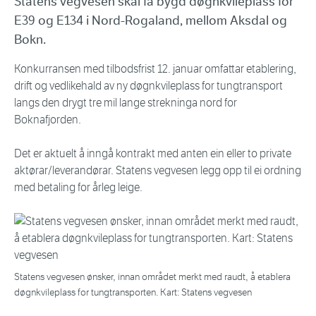
Statens vegvesen skal få bygd døgnkvileplass for
E39 og E134 i Nord-Rogaland, mellom Aksdal og
Bokn.
Konkurransen med tilbodsfrist 12. januar omfattar etablering,
drift og vedlikehald av ny døgnkvileplass for tungtransport
langs den drygt tre mil lange strekninga nord for
Boknafjorden.
Det er aktuelt å inngå kontrakt med anten ein eller to private
aktørar/leverandørar. Statens vegvesen legg opp til ei ordning
med betaling for årleg leige.
Statens vegvesen ønsker, innan området merkt med raudt, å etablera
døgnkvileplass for tungtransporten. Kart: Statens vegvesen