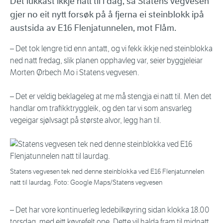
Det lukkast ikkje natt til i dag, så Statens vegvesen
gjer no eit nytt forsøk på å fjerna ei steinblokk ipå
austsida av E16 Flenjatunnelen, mot Flåm.
– Det tok lengre tid enn antatt, og vi fekk ikkje ned steinblokka
ned natt fredag, slik planen opphavleg var, seier byggjeleiar
Morten Ørbech Mo i Statens vegvesen.
– Det er veldig beklageleg at me må stengja ei natt til. Men det
handlar om trafikktryggleik, og den tar vi som ansvarleg
vegeigar sjølvsagt på største alvor, legg han til.
Statens vegvesen tek ned denne steinblokka ved E16 Flenjatunnelen
natt til laurdag. Foto: Google Maps/Statens vegvesen
– Det har vore kontinuerleg ledebilkøyring sidan klokka 18.00
torsdag, med eitt køyrefelt ope. Dette vil halda fram til midnatt