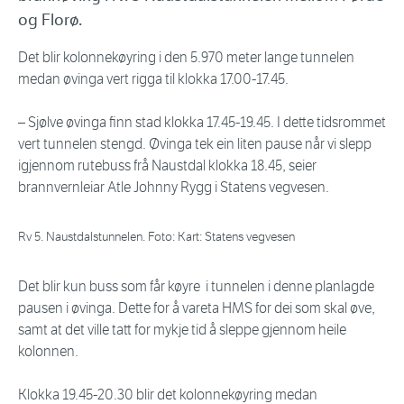
og Florø.
Det blir kolonnekøyring i den 5.970 meter lange tunnelen
medan øvinga vert rigga til klokka 17.00-17.45.
– Sjølve øvinga finn stad klokka 17.45-19.45. I dette tidsrommet
vert tunnelen stengd. Øvinga tek ein liten pause når vi slepp
igjennom rutebuss frå Naustdal klokka 18.45, seier
brannvernleiar Atle Johnny Rygg i Statens vegvesen.
Rv 5. Naustdalstunnelen. Foto: Kart: Statens vegvesen
Det blir kun buss som får køyre i tunnelen i denne planlagde
pausen i øvinga. Dette for å vareta HMS for dei som skal øve,
samt at det ville tatt for mykje tid å sleppe gjennom heile
kolonnen.
Klokka 19.45-20.30 blir det kolonnekøyring medan