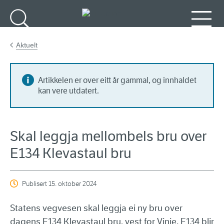
Gå til hovudinnhald
Søk
Meny
Aktuelt
Artikkelen er over eitt år gammal, og innhaldet
kan vere utdatert.
Skal leggja mellombels bru over
E134 Klevastaul bru
Publisert
15. oktober 2024
Statens vegvesen skal leggja ei ny bru over
dagens E134 Klevastaul bru, vest for Vinje. E134 blir