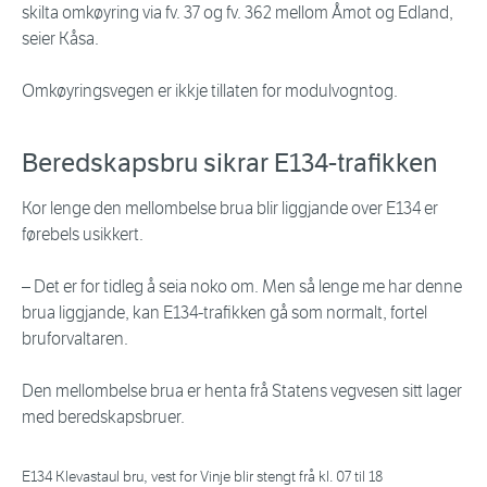
skilta omkøyring via fv. 37 og fv. 362 mellom Åmot og Edland,
seier Kåsa.
Omkøyringsvegen er ikkje tillaten for modulvogntog.
Beredskapsbru sikrar E134-trafikken
Kor lenge den mellombelse brua blir liggjande over E134 er
førebels usikkert.
– Det er for tidleg å seia noko om. Men så lenge me har denne
brua liggjande, kan E134-trafikken gå som normalt, fortel
bruforvaltaren.
Den mellombelse brua er henta frå Statens vegvesen sitt lager
med beredskapsbruer.
E134 Klevastaul bru, vest for Vinje blir stengt frå kl. 07 til 18