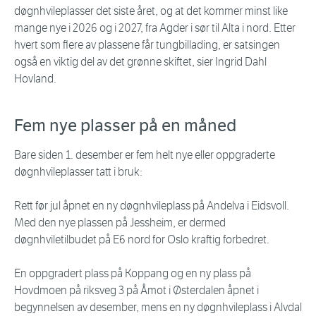
døgnhvileplasser det siste året, og at det kommer minst like
mange nye i 2026 og i 2027, fra Agder i sør til Alta i nord. Etter
hvert som flere av plassene får tungbillading, er satsingen
også en viktig del av det grønne skiftet, sier Ingrid Dahl
Hovland.
Fem nye plasser på en måned
Bare siden 1. desember er fem helt nye eller oppgraderte
døgnhvileplasser tatt i bruk:
Rett før jul åpnet en ny døgnhvileplass på Andelva i Eidsvoll.
Med den nye plassen på Jessheim, er dermed
døgnhviletilbudet på E6 nord for Oslo kraftig forbedret.
En oppgradert plass på Koppang og en ny plass på
Hovdmoen på riksveg 3 på Åmot i Østerdalen åpnet i
begynnelsen av desember, mens en ny døgnhvileplass i Alvdal