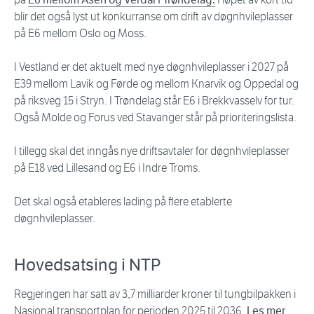
blir det også lyst ut konkurranse om drift av døgnhvileplasser
på E6 mellom Oslo og Moss.
I Vestland er det aktuelt med nye døgnhvileplasser i 2027 på
E39 mellom Lavik og Førde og mellom Knarvik og Oppedal og
på riksveg 15 i Stryn. I Trøndelag står E6 i Brekkvasselv for tur.
Også Molde og Forus ved Stavanger står på prioriteringslista.
I tillegg skal det inngås nye driftsavtaler for døgnhvileplasser
på E18 ved Lillesand og E6 i Indre Troms.
Det skal også etableres lading på flere etablerte
døgnhvileplasser.
Hovedsatsing i NTP
Regjeringen har satt av 3,7 milliarder kroner til tungbilpakken i
Nasjonal transportplan for perioden 2025 til 2036.
Les mer