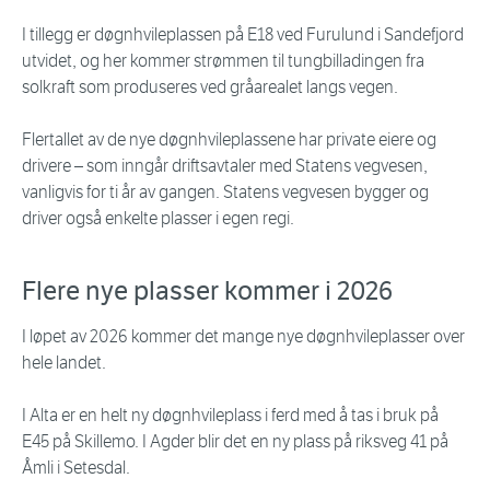
I tillegg er døgnhvileplassen på E18 ved Furulund i Sandefjord
utvidet, og her kommer strømmen til tungbilladingen fra
solkraft som produseres ved gråarealet langs vegen.
Flertallet av de nye døgnhvileplassene har private eiere og
drivere – som inngår driftsavtaler med Statens vegvesen,
vanligvis for ti år av gangen. Statens vegvesen bygger og
driver også enkelte plasser i egen regi.
Flere nye plasser kommer i 2026
I løpet av 2026 kommer det mange nye døgnhvileplasser over
hele landet.
I Alta er en helt ny døgnhvileplass i ferd med å tas i bruk på
E45 på Skillemo. I Agder blir det en ny plass på riksveg 41 på
Åmli i Setesdal.