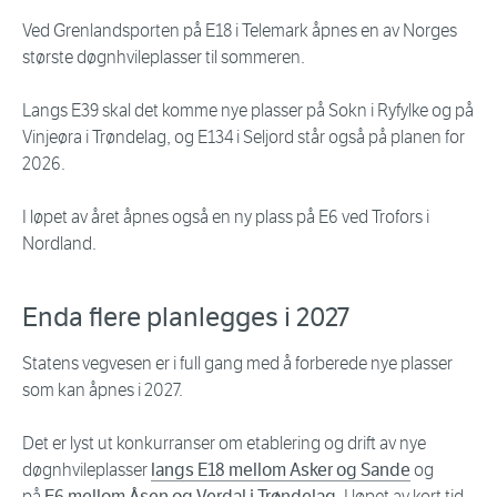
Ved Grenlandsporten på E18 i Telemark åpnes en av Norges
største døgnhvileplasser til sommeren.
Langs E39 skal det komme nye plasser på Sokn i Ryfylke og på
Vinjeøra i Trøndelag, og E134 i Seljord står også på planen for
2026.
I løpet av året åpnes også en ny plass på E6 ved Trofors i
Nordland.
Enda flere planlegges i 2027
Statens vegvesen er i full gang med å forberede nye plasser
som kan åpnes i 2027.
Det er lyst ut konkurranser om etablering og drift av nye
døgnhvileplasser
langs E18 mellom Asker og Sande
og
på
E6 mellom Åsen og Verdal i Trøndelag.
I løpet av kort tid