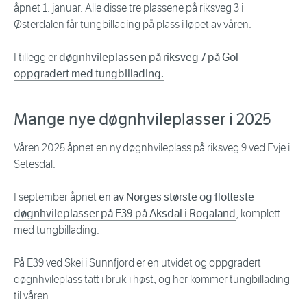
åpnet 1. januar. Alle disse tre plassene på riksveg 3 i
Østerdalen får tungbillading på plass i løpet av våren.
I tillegg er
døgnhvileplassen på riksveg 7 på Gol
oppgradert med tungbillading.
Mange nye døgnhvileplasser i 2025
Våren 2025 åpnet en ny døgnhvileplass på riksveg 9 ved Evje i
Setesdal.
I september åpnet
en av Norges største og flotteste
døgnhvileplasser på E39 på Aksdal i Rogaland
, komplett
med tungbillading.
På E39 ved Skei i Sunnfjord er en utvidet og oppgradert
døgnhvileplass tatt i bruk i høst, og her kommer tungbillading
til våren.