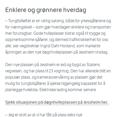
Enklere og grønnere hverdag
– Tungtbilløftet er en viktig satsing, både for yrkessjåførene og
for næringslivet – som gjør hverdagen enklere og transporten
mer forutsigbar. Gode hvileplasser bidrar også til trygge og
oppmerksomme sjåfører, og dermed trafikksikkerhet for oss
alle, sier vegdirektør Ingrid Dahl Hovland, som markerte
åpningen av den nye døgnhvileplassen på Jessheim tirsdag.
Den nye plassen på Jessheim er eid og bygd av Statens
vegvesen, og har plass til 23 vogntog. Den har allerede blitt en
populær plass, og kameraovervåking av plassen gjør det
mulig for tungbilsjåfører å sjekke tilgjengelig kapasitet for å
planlegge hviletida. Elektriske lading kommer seinere.
Sjekk situasjonen på døgnhvileplassen på Jessheim her.
– Jeg er stolt av at vi har fått på plass seks nye