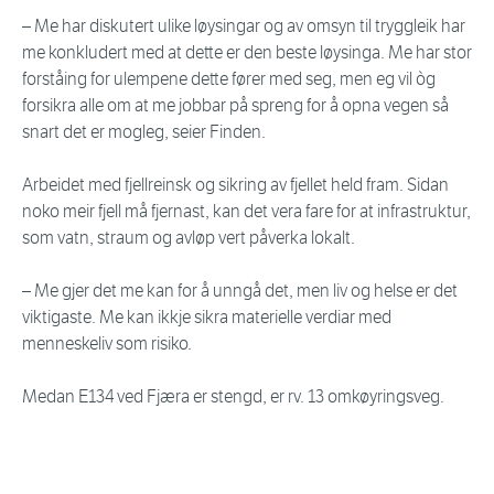
– Me har diskutert ulike løysingar og av omsyn til tryggleik har
me konkludert med at dette er den beste løysinga. Me har stor
forståing for ulempene dette fører med seg, men eg vil òg
forsikra alle om at me jobbar på spreng for å opna vegen så
snart det er mogleg, seier Finden.
Arbeidet med fjellreinsk og sikring av fjellet held fram. Sidan
noko meir fjell må fjernast, kan det vera fare for at infrastruktur,
som vatn, straum og avløp vert påverka lokalt.
– Me gjer det me kan for å unngå det, men liv og helse er det
viktigaste. Me kan ikkje sikra materielle verdiar med
menneskeliv som risiko.
Medan E134 ved Fjæra er stengd, er rv. 13 omkøyringsveg.