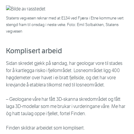
Statens vegvesen reknar med at E134 ved Fjæra i Etne kommune vert
stengd fram til onsdag i neste veke. Foto: Emil Solbakken, Statens
vegvesen
Komplisert arbeid
Sidan skredet gjekk på søndag, har geologar vore til stades
for å kartlegga risiko i fjellområdet. Losneområdet ligg 400
høgdemeter over havet i ei bratt fjellside, og det har vore
krevjande å etablera tilkomst ned til losneområdet.
– Geologane våre har fått 3D-skanna skredområdet og fått
laga 3D-modellar som me brukar i vurderingane våre. Me har
òg hatt taulag oppe i fjellet, fortel Finden.
Finden skildrar arbeidet som komplisert.