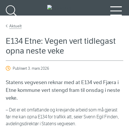
Gå til hovedinnhold
Søk
Meny
Aktuelt
E134 Etne: Vegen vert tidlegast
opna neste veke
Publisert
3. mars 2026
Statens vegvesen reknar med at E134 ved Fjæra i
Etne kommune vert stengd fram til onsdag i neste
veke.
– Det er eit omfattande og krevjande arbeid som må gjerast
før me kan opna E134 for trafikk att, seier Svenn Egil Finden,
avdelingsdirektør i Statens vegvesen.