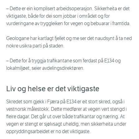
– Dette er ein komplisert arbeidsoperasjon. Sikkerheita er det
viktigaste, både for dei som jobbar i området og for
vurderingane av tryggleiken for vegen og bebuarar i framtida.
Geologane har kartlagt fjellet og me ser det naudsynt å ta ned
nokre usikra parti på staden.
– Dette for å tryggja trafikantane som ferdast på E134 og
lokalmiljøet, seier avdelingsdirektøren.
Liv og helse er det viktigaste
Skredet som gjekk i Fjæra på E134 er eit stort skred, også i
vestnorsk målestokk. Dette medfører at vegen vert stengd i
fleire dagar. Det går ut over både trafikantar og næring. At
vegen er stengt er sjølvsagt uheldig, men sikkerheita under
oppryddingsarbeidet er no det viktigaste.