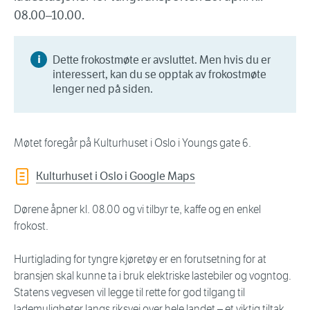
08.00–10.00.
Dette frokostmøte er avsluttet. Men hvis du er
interessert, kan du se opptak av frokostmøte
lenger ned på siden.
Møtet foregår på Kulturhuset i Oslo i Youngs gate 6.
Kulturhuset i Oslo i Google Maps
Dørene åpner kl. 08.00 og vi tilbyr te, kaffe og en enkel
frokost.
Hurtiglading for tyngre kjøretøy er en forutsetning for at
bransjen skal kunne ta i bruk elektriske lastebiler og vogntog.
Statens vegvesen vil legge til rette for god tilgang til
lademuligheter langs riksvei over hele landet – et viktig tiltak