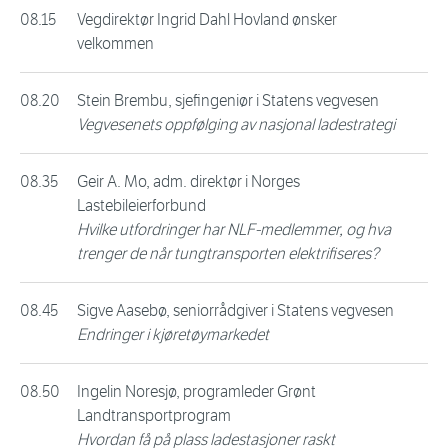
08.15
Vegdirektør Ingrid Dahl Hovland ønsker
velkommen
08.20
Stein Brembu, sjefingeniør i Statens vegvesen
Vegvesenets oppfølging av nasjonal ladestrategi
08.35
Geir A. Mo, adm. direktør i Norges
Lastebileierforbund
Hvilke utfordringer har NLF-medlemmer, og hva
trenger de når tungtransporten elektrifiseres?
08.45
Sigve Aasebø, seniorrådgiver i Statens vegvesen
Endringer i kjøretøymarkedet
08.50
Ingelin Noresjø, programleder Grønt
Landtransportprogram
Hvordan få på plass ladestasjoner raskt