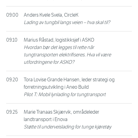
09.00
Anders Kvele Svela, CircleK
Lading av tungbil langs veien – hva skal til?
09.10
Marius Råstad, logistikksjef i ASKO
Hvordan bør det legges til rette når
tungtransporten elektrifiseres. Hva vil være
utfordringene for ASKO?
09.20
Tora Lovise Grande Hansen, leder strategi og
forretningsutvikling i Aneo Build
Pilot T: Mobil lynlading for tungtransport
09.25
Marie Tranaas Skjærvik, områdeleder
landtransport i Enova
Støtte til underveislading for tunge kjøretøy