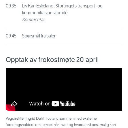
09.35
Liv Kari Eskeland, Stortingets transport- og
kommunikasjonskomité
Kommentar
09.45
Spørsmål fra salen
Opptak av frokostmøte 20 april
Vegdirektør Ingrid Dahl Hovland sammen med eksterne
foredragsholdere om temaet når, hvor og hvordan vi best mulig kan