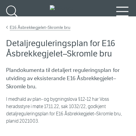
Gå til hovudinnhald
Søk
Meny
E16 Åsbrekkegjelet–Skromle bru
Detaljreguleringsplan for E16
Åsbrekkegjelet–Skromle bru
Plandokumenta til detaljert reguleringsplan for
utviding av eksisterande E16 Åsbrekkegjelet–
Skromle bru.
I medhald av plan- og bygningslova §12-12 har Voss
heradsstyre i møte 17.11.22, sak 1032/22, godkjent
detaljreguleringsplan for E16 Åsbrekkegjelet–Skromle bru,
planid 2021003.