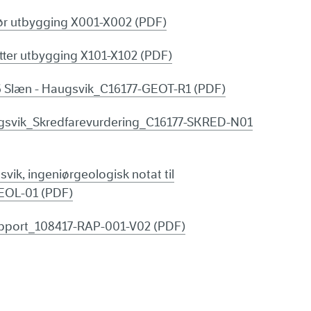
ør utbygging X001-X002 (PDF)
tter utbygging X101-X102 (PDF)
 Slæn - Haugsvik_C16177-GEOT-R1 (PDF)
ugsvik_Skredfarevurdering_C16177-SKRED-N01
ik, ingeniørgeologisk notat til
EOL-01 (PDF)
apport_108417-RAP-001-V02 (PDF)