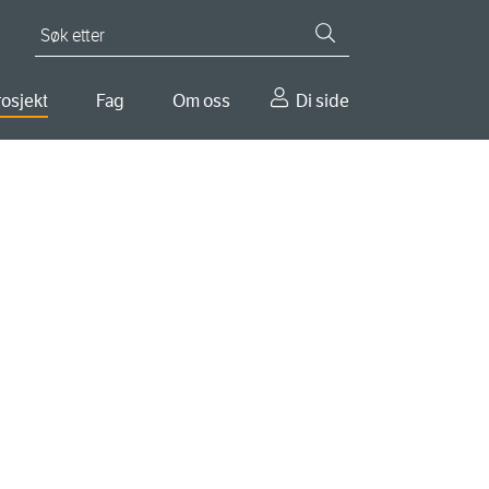
Søk etter
osjekt
Fag
Om oss
Di side