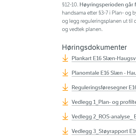
§12-10.
Høyringsperioden går fr
handsama etter §3-7 i Plan- og b
og legg reguleringsplanen ut til
og vedtek planen.
Høringsdokumenter
Plankart E16 Slæn-Haugsv
Planomtale E16 Slæn - Ha
Reguleringsføresegner E1
Vedlegg 1_Plan- og profil
Vedlegg 2_ROS-analyse_ E
Vedlegg 3_Støyrapport E1