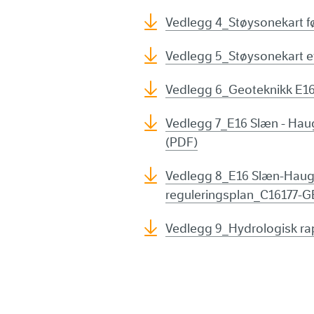
Vedlegg 4_Støysonekart f
Vedlegg 5_Støysonekart e
Vedlegg 6_Geoteknikk E16
Vedlegg 7_E16 Slæn - Ha
(PDF)
Vedlegg 8_E16 Slæn-Haugsv
reguleringsplan_C16177-G
Vedlegg 9_Hydrologisk r