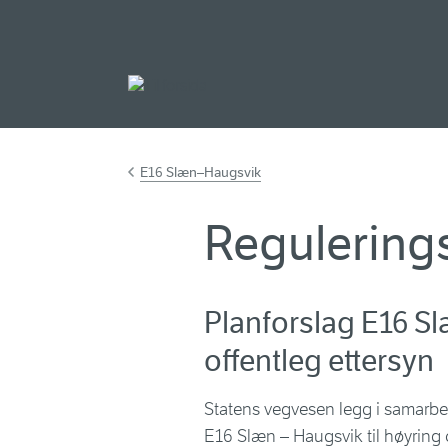
Gå til hovudinnh
E16 Slæn–Haugsvik
Regulering
Planforslag E16 Sl
offentleg ettersyn
Statens vegvesen legg i samarbei
E16 Slæn – Haugsvik til høyring 