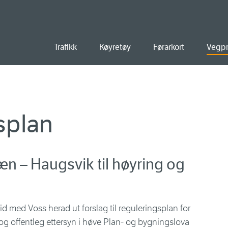
ald
Trafikk
Køyretøy
Førarkort
Vegpr
splan
æn – Haugsvik til høyring og
d med Voss herad ut forslag til reguleringsplan for
og offentleg ettersyn i høve Plan- og bygningslova