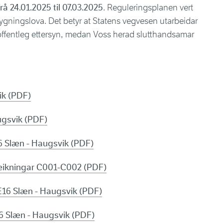
å 24.01.2025 til 07.03.2025
. Reguleringsplanen vert
ygningslova. Det betyr at Statens vegvesen utarbeidar
 offentleg ettersyn, medan Voss herad slutthandsamar
ik (PDF)
ugsvik (PDF)
6 Slæn - Haugsvik (PDF)
teikningar C001-C002 (PDF)
16 Slæn - Haugsvik (PDF)
6 Slæn - Haugsvik (PDF)