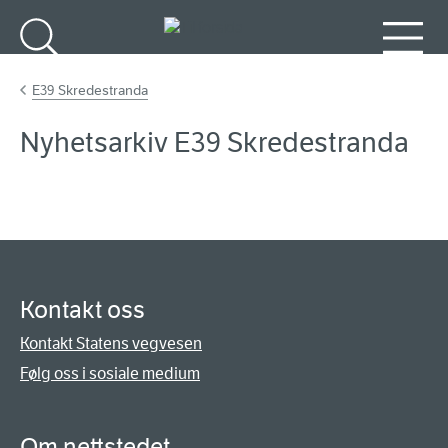
Gå til hovudinnhald
Søk
Meny
E39 Skredestranda
Nyhetsarkiv E39 Skredestranda
Kontakt oss
Kontakt Statens vegvesen
Følg oss i sosiale medium
Om nettstedet