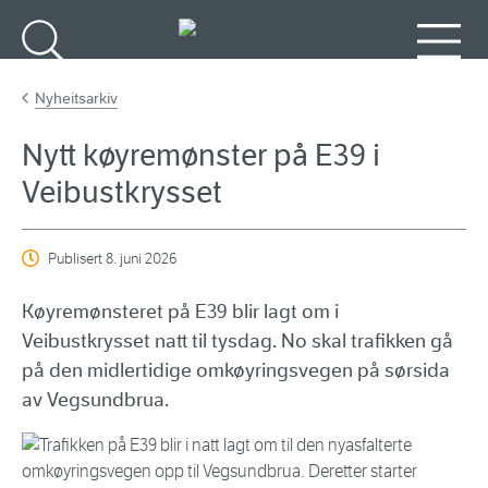
Gå til hovudinnhald
Søk
Meny
Nyheitsarkiv
Nytt køyremønster på E39 i
Veibustkrysset
Publisert
8. juni 2026
Køyremønsteret på E39 blir lagt om i
Veibustkrysset natt til tysdag. No skal trafikken gå
på den midlertidige omkøyringsvegen på sørsida
av Vegsundbrua.