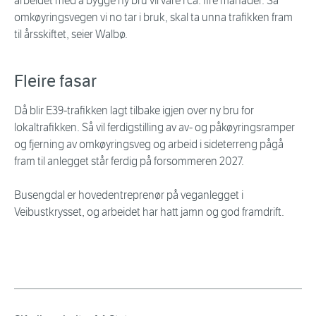
arbeidet med å bygge ny bru vil vare i ca. fire månader. Så
omkøyringsvegen vi no tar i bruk, skal ta unna trafikken fram
til årsskiftet, seier Walbø.
Fleire fasar
Då blir E39-trafikken lagt tilbake igjen over ny bru for
lokaltrafikken. Så vil ferdigstilling av av- og påkøyringsramper
og fjerning av omkøyringsveg og arbeid i sideterreng pågå
fram til anlegget står ferdig på forsommeren 2027.
Busengdal er hovedentreprenør på veganlegget i
Veibustkrysset, og arbeidet har hatt jamn og god framdrift.