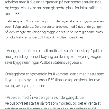
Trafikken på E39 blir i natt lagt om til den nyasfalterte omkøyringsvegen
opp til Vegsundbrua. Deretter starter arbeidet med å rive undergangen
på den stengte strekninga og bygge ein større bru som gir bedre plass
for lokaltrafikken under E39. Foto: Amy Elise Floen Alnes
- Vi legg om trafikken rundt midtnatt, så når folk skal på jobb i
morgon tidleg, blir det køyring på den nye omkøyringsvegen,
seier byggeleiar Ingar Walbø i Statens vegvesen.
Omlegginga er nødvendig for å komme i gang med neste steg
i bygginga av ny bru under E39 tilpassa toplanskryss for nye
på- og avkøyringsrampar.
- Arbeidet med å rive den gamle undergangsbrua i
Veibustkrysset startar så fort som mogleg, og det er venta at