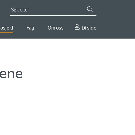
Søk etter
osjekt
Fag
Om oss
Di side
rene