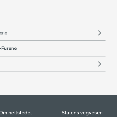
rene
a-Furene
Om nettstedet
Statens vegvesen