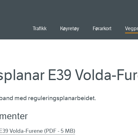
ald
Trafikk
Køyretøy
Førarkort
Vegpr
splanar E39 Volda-Fu
mband med reguleringsplanarbeidet.
umenter
E39 Volda-Furene (PDF - 5 MB)