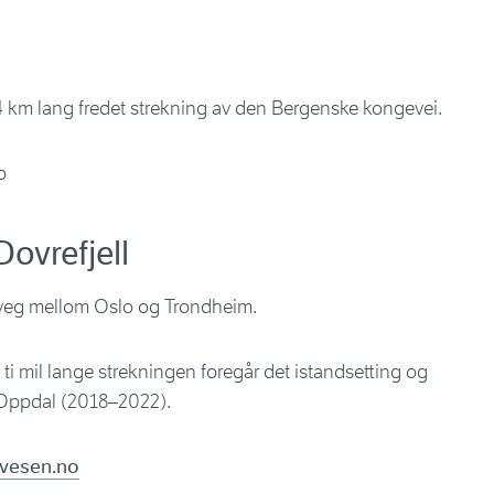
,4 km lang fredet strekning av den Bergenske kongevei.
o
ovrefjell
veg mellom Oslo og Trondheim.
 ti mil lange strekningen foregår det istandsetting og
 Oppdal (2018–2022).
vesen.no