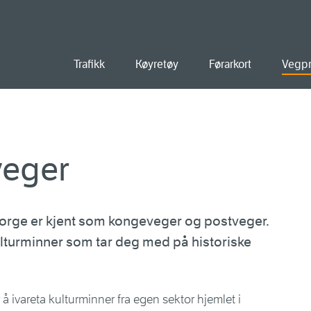
old
Trafikk
Køyretøy
Førarkort
Vegpr
veger
orge er kjent som kongeveger og postveger.
ulturminner som tar deg med på historiske
å ivareta kulturminner fra egen sektor hjemlet i