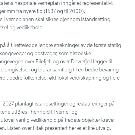
tatens nasjonale verneplan inngår et representativt
er mm fra nyere tid (1537 og til 2000).
e i verneplanen skal sikres gjennom istandsetting,
øtsel og vedlikehold.
å å tilrettelegge lengre strekninger av de første statlig
kongeveger og postveger, som historiske
gevegen over Filefjell og over Dovrefjell legger til
åtte omgivelser, og bidrar samtidig til en bedre bevaring
di, bedre folkehelse, økt lokal verdiskapning og flere
– 2027 planlagt istandsettinger og restaureringer på
akene utføres i henhold til verne- og
utover vanlig vedlikehold på fredete objekter krever
 Listen over tiltak presentert her er et lite utvalg.