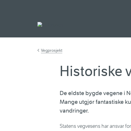
Gå til hovedinnh
Vegprosjekt
Historiske 
De eldste bygde vegene i N
Mange utgjør fantastiske k
vandringer.
Statens vegvesens har ansvar for 