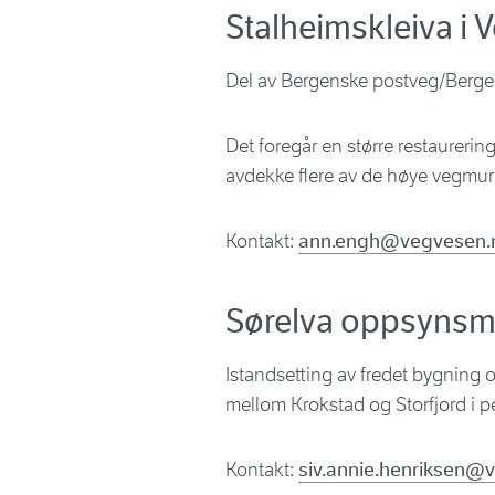
Stalheimskleiva i 
Del av Bergenske postveg/Berg
Det foregår en større restaureri
avdekke flere av de høye vegmu
Kontakt:
ann.engh@vegvesen.
Sørelva oppsynsma
Istandsetting av fredet bygning
mellom Krokstad og Storfjord i p
Kontakt:
siv.annie.henriksen@