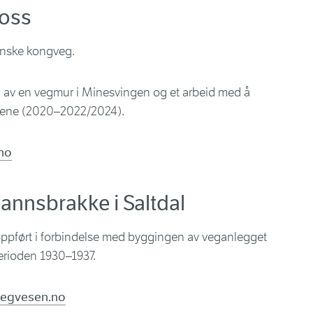
Voss
enske kongveg.
ng av en vegmur i Minesvingen og et arbeid med å
rene (2020–2022/2024).
no
nnsbrakke i Saltdal
 oppført i forbindelse med byggingen av veganlegget
erioden 1930–1937.
vegvesen.no