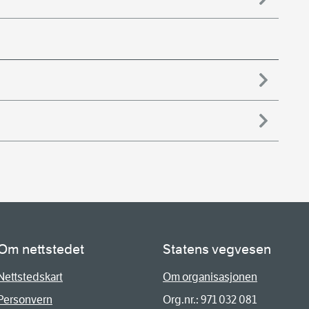
Om nettstedet
Statens vegvesen
Nettstedskart
Om organisasjonen
Personvern
Org.nr.: 971 032 081