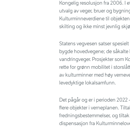
Kongelig resolusjon fra 2006. I e
utvalg av veger, bruer og bygning
Kulturminneverdiene til objekten
skilting og ikke minst jevnlig skj
Statens vegvesen satser spesielt p
bygde hovedvegene; de såkalte 
vandringveger. Prosjekter som Kon
rette for grønn mobilitet i storsl
av kulturminner med høy vernever
levedyktige lokalsamfunn.
Det pågår og er i perioden 2022 
flere objekter i verneplanen. Tilt
fredningsbestemmelser, og tiltak 
dispensasjon fra Kulturminneloven.