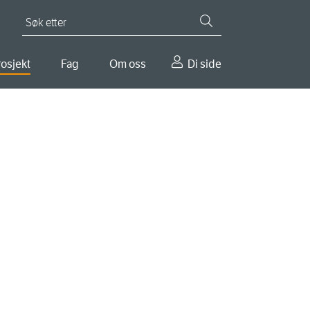
Søk etter
osjekt
Fag
Om oss
Di side