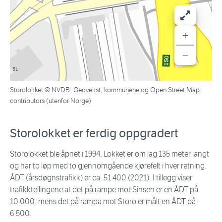
+
−
Storolokket © NVDB, Geovekst, kommunene og Open Street Map
contributors (utenfor Norge)
Storolokket er ferdig oppgradert
Storolokket ble åpnet i 1994. Lokket er om lag 135 meter langt
og har to løp med to gjennomgående kjørefelt i hver retning.
ÅDT (årsdøgnstrafikk) er ca. 51 400 (2021). I tillegg viser
trafikktellingene at det på rampe mot Sinsen er en ÅDT på
10 000, mens det på rampa mot Storo er målt en ÅDT på
6 500.