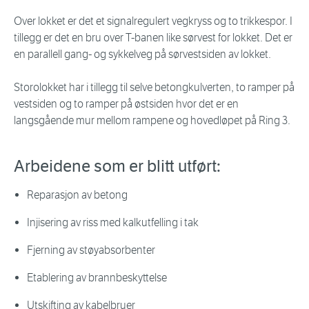
Over lokket er det et signalregulert vegkryss og to trikkespor. I
tillegg er det en bru over T-banen like sørvest for lokket. Det er
en parallell gang- og sykkelveg på sørvestsiden av lokket.
Storolokket har i tillegg til selve betongkulverten, to ramper på
vestsiden og to ramper på østsiden hvor det er en
langsgående mur mellom rampene og hovedløpet på Ring 3.
Arbeidene som er blitt utført:
Reparasjon av betong
Injisering av riss med kalkutfelling i tak
Fjerning av støyabsorbenter
Etablering av brannbeskyttelse
Utskifting av kabelbruer