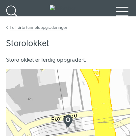
Gå til hovedinnhold
Søk
Meny
Fullførte tunneloppgraderinger
Storolokket
Storolokket er ferdig oppgradert.