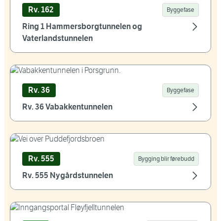
Rv. 162
Byggefase
Ring 1 Hammersborgtunnelen og
Vaterlandstunnelen
Rv. 36
Byggefase
Rv. 36 Vabakkentunnelen
Rv. 555
Bygging blir førebudd
Rv. 555 Nygårdstunnelen