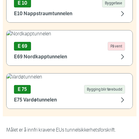
E 10
Byggefase
E10 Nappstraumtunnelen
E 69
På vent
E69 Nordkapptunnelen
E 75
Bygging blir førebudd
E75 Vardøtunnelen
Målet er å innfri kravene EUs tunnelsikkerhetsforskrift.