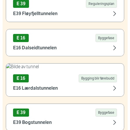
E 39
Reguleringsplan
E39 Fløyfjelltunnelen
E 16
Byggefase
E16 Dalseidtunnelen
E 16
Bygging blir førebudd
E16 Lærdalstunnelen
E 39
Byggefase
E39 Bogstunnelen