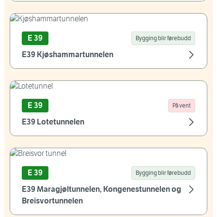
E 39
Bygging blir førebudd
E39 Kjøshammartunnelen
E 39
På vent
E39 Lotetunnelen
E 39
Bygging blir førebudd
E39 Maragjøltunnelen, Kongenestunnelen og
Breisvortunnelen