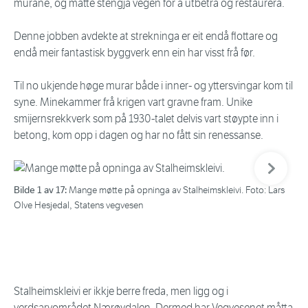
murane, og måtte stengja vegen for å utbetra og restaurera.
Denne jobben avdekte at strekninga er eit endå flottare og
endå meir fantastisk byggverk enn ein har visst frå før.
Til no ukjende høge murar både i inner- og yttersvingar kom til
syne. Minekammer frå krigen vart gravne fram. Unike
smijernsrekkverk som på 1930-talet delvis vart støypte inn i
betong, kom opp i dagen og har no fått sin renessanse.
Neste bil
Bilde 1 av 17:
Bil
Mange møtte på opninga av Stalheimskleivi. Foto: Lars
Olve Hesjedal, Statens vegvesen
Olv
Stalheimskleivi er ikkje berre freda, men ligg og i
verdsarvområdet Nærøydalen. Dermed har Vegvesenet måtta