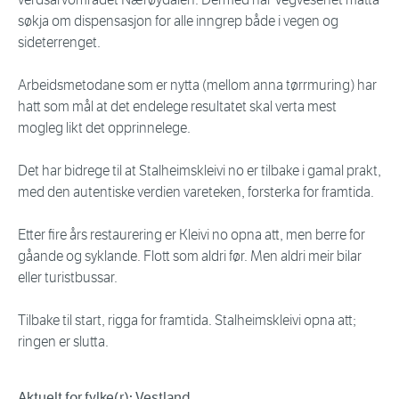
søkja om dispensasjon for alle inngrep både i vegen og
sideterrenget.
Arbeidsmetodane som er nytta (mellom anna tørrmuring) har
hatt som mål at det endelege resultatet skal verta mest
mogleg likt det opprinnelege.
Det har bidrege til at Stalheimskleivi no er tilbake i gamal prakt,
med den autentiske verdien vareteken, forsterka for framtida.
Etter fire års restaurering er Kleivi no opna att, men berre for
gåande og syklande. Flott som aldri før. Men aldri meir bilar
eller turistbussar.
Tilbake til start, rigga for framtida. Stalheimskleivi opna att;
ringen er slutta.
Aktuelt for fylke(r): Vestland