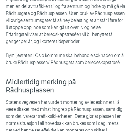
men en del av trafikken til og fra sentrum og indre by må gå via
Rådhusgata og Rådhusplassen. Uten bruk av Rådhusplassen
vil øvrige sentrumsgater få så høy belasting at alt står i fare for
å stoppe opp, noe som kan gå ut over liv og helse.
Erfaringstall viser at beredskapstraséen vil bli benyttet få
ganger per år, og i kortere tidsperioder.
Bymiljøetaten i Oslo kommune skal behandle søknaden om å
bruke Rådhusplassen/ Rådhusgata som beredeskapstrasé.
Midlertidig merking på
Rådhusplassen
Statens vegvesen har vurdert montering av ledeskinner til å
være tiltaket med minst inngrep på Rådhusplassen, samtidig
som det ivaretar trafikksikkerheten. Dette gjør at plassen i en
normalsituasjon i all hovedsak kan brukes som i dag, mens
det ved hendelser effektivt kan monteres opp skilter i