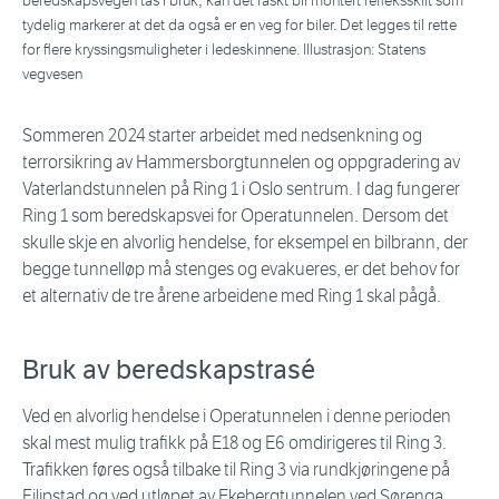
beredskapsvegen tas i bruk, kan det raskt bli montert refleksskilt som
tydelig markerer at det da også er en veg for biler. Det legges til rette
for flere kryssingsmuligheter i ledeskinnene. Illustrasjon: Statens
vegvesen
Sommeren 2024 starter arbeidet med nedsenkning og
terrorsikring av Hammersborgtunnelen og oppgradering av
Vaterlandstunnelen på Ring 1 i Oslo sentrum. I dag fungerer
Ring 1 som beredskapsvei for Operatunnelen. Dersom det
skulle skje en alvorlig hendelse, for eksempel en bilbrann, der
begge tunnelløp må stenges og evakueres, er det behov for
et alternativ de tre årene arbeidene med Ring 1 skal pågå.
Bruk av beredskapstrasé
Ved en alvorlig hendelse i Operatunnelen i denne perioden
skal mest mulig trafikk på E18 og E6 omdirigeres til Ring 3.
Trafikken føres også tilbake til Ring 3 via rundkjøringene på
Filipstad og ved utløpet av Ekebergtunnelen ved Sørenga,