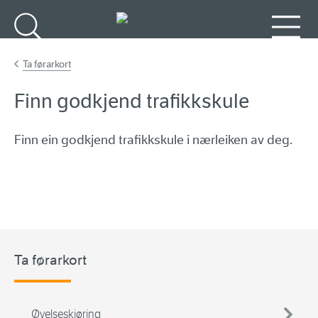
Gå til hovudinnhald
Søk
Meny
Ta førarkort
Finn godkjend trafikkskule
Finn ein godkjend trafikkskule i nærleiken av deg.
Ta førarkort
Øvelseskjøring