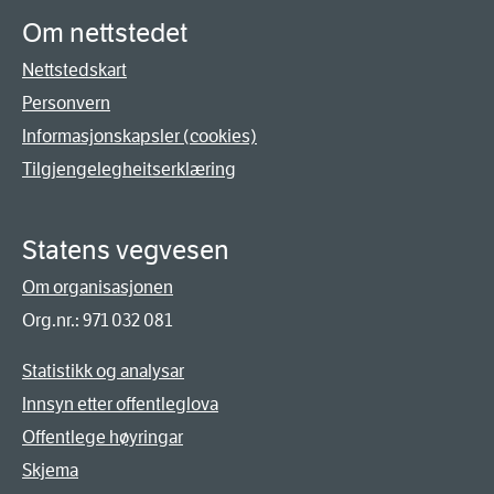
Om nettstedet
Nettstedskart
Personvern
Informasjonskapsler (cookies)
Tilgjengelegheitserklæring
Statens vegvesen
Om organisasjonen
Org.nr.: 971 032 081
Statistikk og analysar
Innsyn etter offentleglova
Offentlege høyringar
Skjema