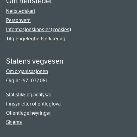
Om nettstedet
Nettstedskart
Personvern
Informasjonskapsler (cookies)
Tilgjengelegheitserklæring
Statens vegvesen
Om organisasjonen
Org.nr.: 971 032 081
Statistikk og analysar
Innsyn etter offentleglova
Offentlege høyringar
Skjema