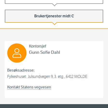
Brukertjenester midt C
Brukertjenester midt C
Kontorsjef
Gunn Sofie Dahl
Besøksadresse:
Fylkeshuset. Julsundvegen 9, 3. etg., 6412 MOLDE
Kontakt Statens vegvesen