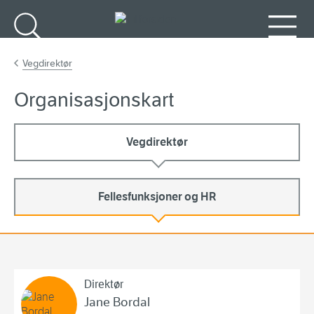
Gå til hovedinnhold
Søk
Meny
Vegdirektør
Organisasjonskart
Vegdirektør
Fellesfunksjoner og HR
Divisjon Fellesfunksjoner og HR
Direktør
Jane Bordal