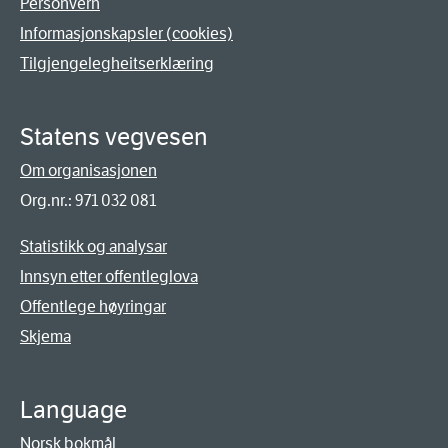
Personvern
Informasjonskapsler (cookies)
Tilgjengelegheitserklæring
Statens vegvesen
Om organisasjonen
Org.nr.: 971 032 081
Statistikk og analysar
Innsyn etter offentleglova
Offentlege høyringar
Skjema
Language
Norsk bokmål