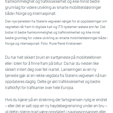
Den nye tjenesten fra Statens vegvesen sørger for at oppdateringer om
vegnettet når fram til digitale kart og ITS-systemer raskere enn før. Det
bidrar til bedre framkommelighet og trafikksikkerhet og ikke minst
bedre grunnlag for videre utvikling av smarte mobilitetsløsninger både i
Norge og internasjonalt. Foto: Rune René Kristiansen
Du har helt sikkert brukt en karttjeneste på mobiltelefonen
eller i bilen for å finne fram på biltur. Da har du nesten like
sikkert irritert deg over feil i kartet. Lanseringen av en ny
tjeneste gjør at en rekke vegdata fra Statens vegvesen nå kan
oppdateres daglig. Dette gir økt trafikksikkerhet og bedre
trafikkflyt for trafikanter over hele Europa.
Hvis du kjører på en strekning der fartsgrensen nylig er endret
– eller det er satt opp en ny høydebegrensning under en bru –
vil dette i større grad være oppdatert i navigasjonsappen eller